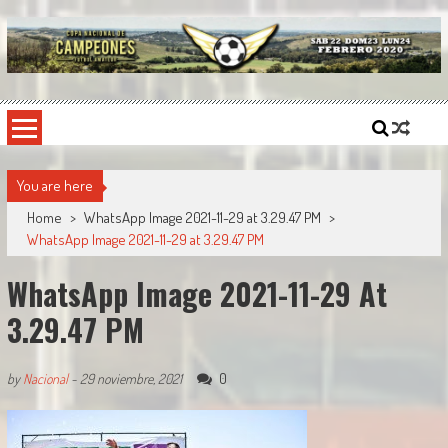
Skip
to
content
Copa Nacional de Campeones
El torneo semestral que reúne a los mejores equipos de fútbol sintético del país.
You are here
Home
>
WhatsApp Image 2021-11-29 at 3.29.47 PM
>
WhatsApp Image 2021-11-29 at 3.29.47 PM
WhatsApp Image 2021-11-29 At
3.29.47 PM
0
by
Nacional
-
29 noviembre, 2021