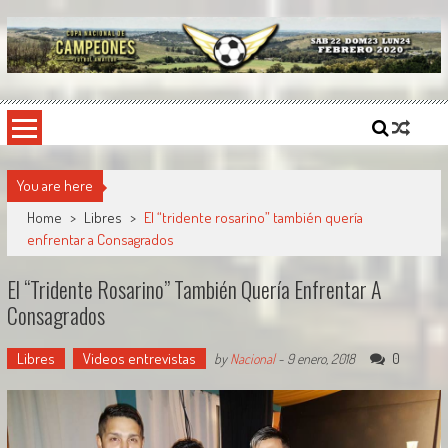
Skip
to
content
Copa Nacional de Campeones
El torneo semestral que reúne a los mejores equipos de fútbol sintético del país.
You are here
Home
>
Libres
>
El “tridente rosarino” también quería
enfrentar a Consagrados
El “tridente Rosarino” También Quería Enfrentar A
Consagrados
Libres
Videos entrevistas
0
by
Nacional
-
9 enero, 2018