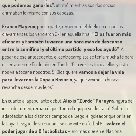
que podemos ganarles”
, afirmó mientras sus dos socios
afirmaban lo mismo con sus cabezas.
Franco Mayeux
, por su parte, rememoró el duelo en el que los
olavarrienses los vencieron 2-1 en aquella final.
“Ellos fueron más
eficaces y también tuvieron una hora más de descanso
entre la semifinal y el último partido, y eso los ayudó”
. A
pesar de ese antecedente, el centrocampista se tenía mucha fe para
el certamen de fin de año en Tandil: “Esa vez les tocó a ellos y ésta
nos va a tocar a nosotros. Si Dios quiere
vamos a dejar la vida
para llevarnos la Copa a Rosario
, ya que vinimos a buscar
revancha desde muy lejos”.
En cuanto al apabullante debut,
Alexis “Zurdo” Pereyra
, figura del
inicio de torneo, remarcó que “todo el equipo se destacó”. Sobre la
adaptación a los distintos campos de juego, el goleador que brilla en
la Loyal League de su ciudad –se compite en fútbol 5-,
valoró el
poder jugar de a 8 futbolistas
–uno más que en el Nacional