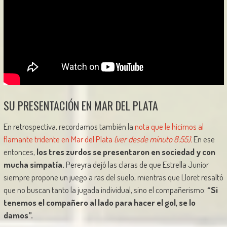
SU PRESENTACIÓN EN MAR DEL PLATA
En retrospectiva, recordamos también la
nota que le hicimos al
flamante tridente en Mar del Plata
(ver desde minuto 8:55).
En ese
entonces,
los tres zurdos se presentaron en sociedad y con
mucha simpatía.
Pereyra dejó las claras de que Estrella Junior
siempre propone un juego a ras del suelo, mientras que Lloret resaltó
que no buscan tanto la jugada individual, sino el compañerismo:
“Si
tenemos el compañero al lado para hacer el gol, se lo
damos”.