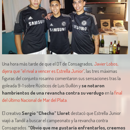
Una hora más tarde de que el DT de Consagrados,
Javier Lobos,
dijera que “el rival a vencer es Estrella Junior”
, las tres máximas
figuras del conjunto rosarino comentaron sus sensaciones tras la
goleada 9-1 sobre Rústicos de Luis Guillón y
se notaron
hambrientos de una revancha contra su verdugo
en la
final
del último Nacional de Mar del Plata.
El creativo
Sergio “Checho” Lloret
destacó que Estrella Junior
viajó a Tandil a buscar el campeonato y la revancha contra
Consagrados.
“Obvio que me gustaría enfrentarlos, creemos