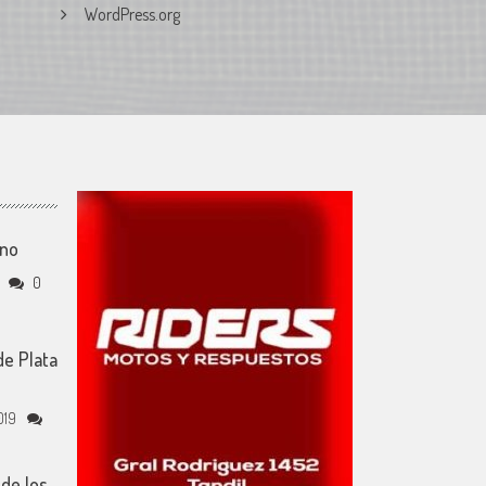
WordPress.org
ino
0
de Plata
019
de los