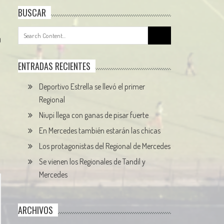
BUSCAR
Search
0
for:
ENTRADAS RECIENTES
Deportivo Estrella se llevó el primer
Regional
Niupi llega con ganas de pisar fuerte
En Mercedes también estarán las chicas
Los protagonistas del Regional de Mercedes
Se vienen los Regionales de Tandil y
Mercedes
ARCHIVOS