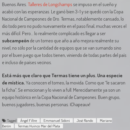
Buenos Aires.
Talleres de Longchamps
se impuso en el sueño y
acabó con las esperanzas. Le ganó bien 3-1 y se quedó con la Copa
Nacional de Campeones de Oro. Termas, notablemente cansado, lo
dio todo pero no pudo nuevamente en el paso final, muchas veces el
más difícil. Pero… lo realmente complicado es llegar a ser
subcampeón
de un torneo que año a año mejora realmente su
nivel, no sólo por la cantidad de equipos que se van sumando sino
por el buen juego que todos tienen, viniendo de todas partes del país
e incluso de países vecinos.
Está más que claro que Termas tiene un plus. Una especie
de mística.
Ya conocen el torneo, la movida. Como que “le sacaron
la ficha”. Se emocionan y lo viven a full. Merecidamente ya son un
equipo histórico en la Copa Nacional de Campeones. Buen grupo,
buenos jugadores, buenas personas. ¡Chapeaux!
Tagged
Ángel Filtre
Emmanuel Sidoni
José Rando
Mariano
Berón
Termas Huinco Mar del Plata