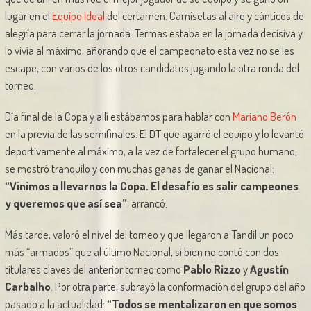
lugar en el
Equipo Ideal
del certamen. Camisetas al aire y cánticos de
alegría para cerrar la jornada. Termas estaba en la jornada decisiva y
lo vivía al máximo, añorando que el campeonato esta vez no se les
escape, con varios de los otros candidatos jugando la otra ronda del
torneo.
Día final de la Copa y allí estábamos para hablar con
Mariano Berón
en la previa de las semifinales. El DT que agarró el equipo y lo levantó
deportivamente al máximo, a la vez de fortalecer el grupo humano,
se mostró tranquilo y con muchas ganas de ganar el Nacional:
“Vinimos a llevarnos la Copa. El desafío es salir campeones
y queremos que así sea”
, arrancó.
Más tarde, valoró el nivel del torneo y que llegaron a Tandil un poco
más “armados” que al último Nacional, si bien no contó con dos
titulares claves del anterior torneo como
Pablo Rizzo
y
Agustín
Carbalho
. Por otra parte, subrayó la conformación del grupo del año
pasado a la actualidad:
“Todos se mentalizaron en que somos