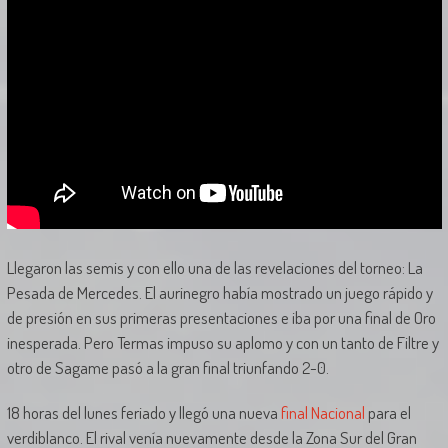
Llegaron las semis y con ello una de las revelaciones del torneo: La
Pesada de Mercedes. El aurinegro había mostrado un juego rápido y
de presión en sus primeras presentaciones e iba por una final de Oro
inesperada. Pero Termas impuso su aplomo y con un tanto de Filtre y
otro de Sagame pasó a la gran final triunfando 2-0.
18 horas del lunes feriado y llegó una nueva
final Nacional
para el
verdiblanco. El rival venía nuevamente desde la Zona Sur del Gran