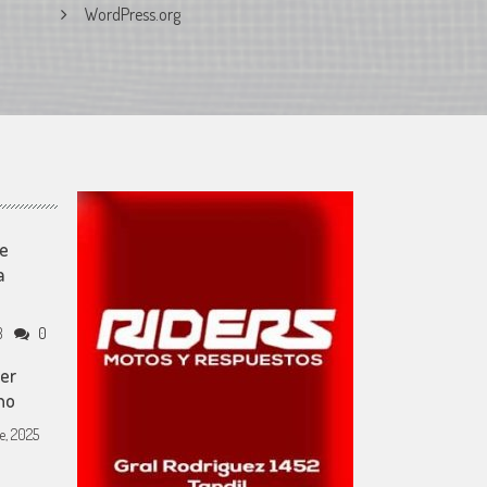
WordPress.org
ne
a
8
0
mer
no
e, 2025