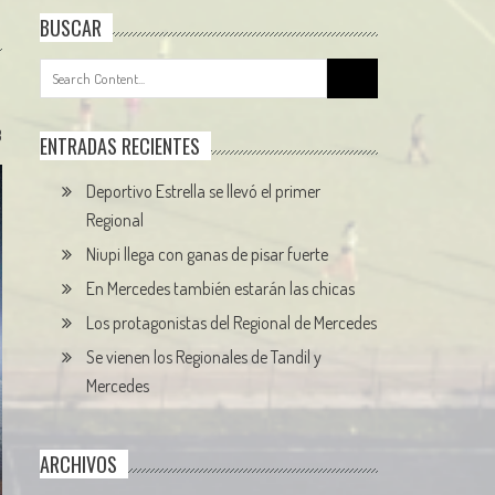
BUSCAR
Search
for:
3
ENTRADAS RECIENTES
Deportivo Estrella se llevó el primer
Regional
Niupi llega con ganas de pisar fuerte
En Mercedes también estarán las chicas
Los protagonistas del Regional de Mercedes
Se vienen los Regionales de Tandil y
Mercedes
ARCHIVOS