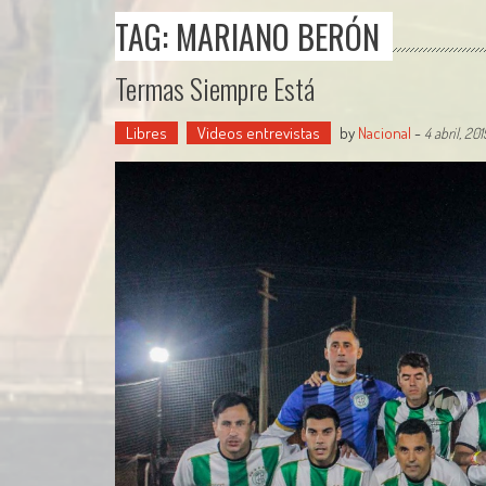
TAG: MARIANO BERÓN
Termas Siempre Está
Libres
Videos entrevistas
by
Nacional
-
4 abril, 201