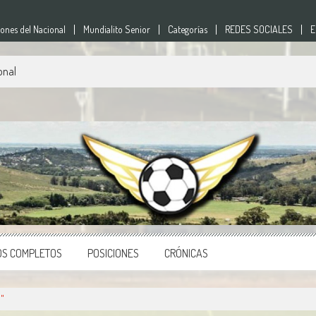
nes del Nacional
Mundialito Senior
Categorías
REDES SOCIALES
E
onal
nes
o del país.
OS COMPLETOS
POSICIONES
CRÓNICAS
"