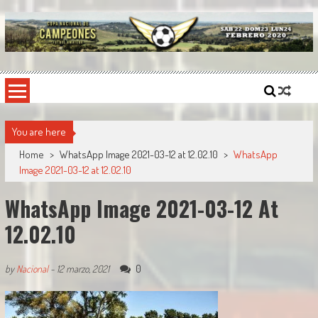
Skip
to
content
Copa Nacional de Campeones
El torneo semestral que reúne a los mejores equipos de fútbol sintético del país.
You are here
Home
>
WhatsApp Image 2021-03-12 at 12.02.10
>
WhatsApp
Image 2021-03-12 at 12.02.10
WhatsApp Image 2021-03-12 At
12.02.10
0
by
Nacional
-
12 marzo, 2021