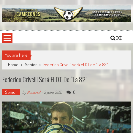
Skip
to
content
Copa Nacional de Campeones
El torneo semestral que reúne a los mejores equipos de fútbol sintético del país.
You are here
Home
>
Senior
>
Federico Crivelli será el DT de “La 82”
Federico Crivelli Será El DT De “La 82”
Senior
0
by
Nacional
-
2 julio, 2018