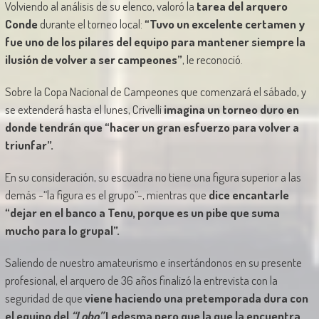
Volviendo al análisis de su elenco, valoró la
tarea del arquero
Conde
durante el torneo local:
“Tuvo un excelente certamen y
fue uno de los pilares del equipo para mantener siempre la
ilusión de volver a ser campeones”
, le reconoció.
Sobre la Copa Nacional de Campeones que comenzará el sábado, y
se extenderá hasta el lunes, Crivelli
imagina un torneo duro en
donde tendrán que “hacer un gran esfuerzo para volver a
triunfar”.
En su consideración, su escuadra no tiene una figura superior a las
demás -“la figura es el grupo”-, mientras que
dice encantarle
“dejar en el banco a Tenu, porque es un pibe que suma
mucho para lo grupal”.
Saliendo de nuestro amateurismo e insertándonos en su presente
profesional, el arquero de 36 años finalizó la entrevista con la
seguridad de que
viene haciendo una pretemporada dura con
el equipo del
“Lobo”
Ledesma pero que la que la encuentra