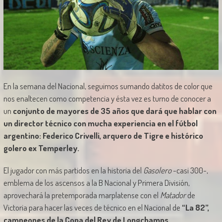
En la semana del Nacional, seguimos sumando datitos de color que
nos enaltecen como competencia y ésta vez es turno de conocer a
un
conjunto de mayores de 35 años que dará que hablar con
un director técnico con mucha experiencia en el fútbol
argentino: Federico Crivelli, arquero de Tigre e histórico
golero ex Temperley.
El jugador con más partidos en la historia del
Gasolero
-casi 300-,
emblema de los ascensos a la B Nacional y Primera División,
aprovechará la pretemporada marplatense con el
Matador
de
Victoria para hacer las veces de técnico en el Nacional de
“La 82”,
campeones de la Copa del Rey de Longchamps
.