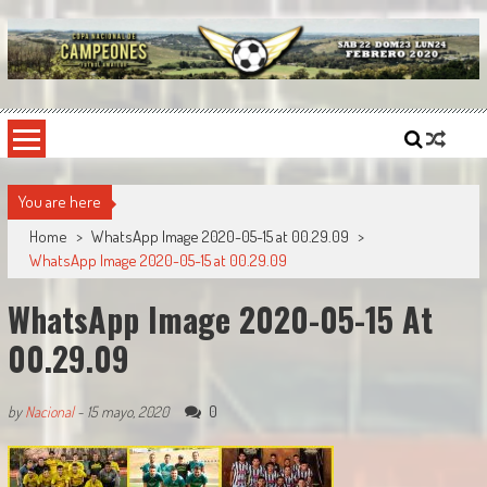
Skip
to
content
Copa Nacional de Campeones
El torneo semestral que reúne a los mejores equipos de fútbol sintético del país.
You are here
Home
>
WhatsApp Image 2020-05-15 at 00.29.09
>
WhatsApp Image 2020-05-15 at 00.29.09
WhatsApp Image 2020-05-15 At
00.29.09
0
by
Nacional
-
15 mayo, 2020