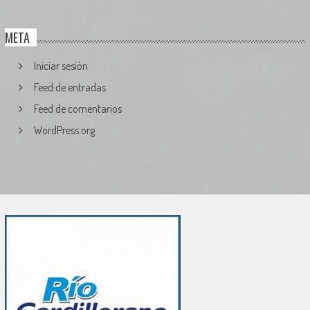
META
Iniciar sesión
Feed de entradas
Feed de comentarios
WordPress.org