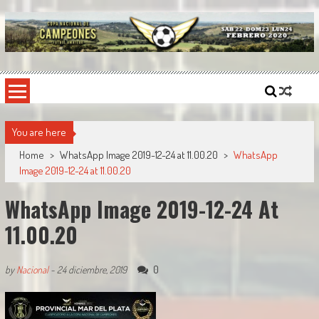
Skip
to
content
Copa Nacional de Campeones
El torneo semestral que reúne a los mejores equipos de fútbol sintético del país.
You are here
Home
>
WhatsApp Image 2019-12-24 at 11.00.20
>
WhatsApp
Image 2019-12-24 at 11.00.20
WhatsApp Image 2019-12-24 At
11.00.20
0
by
Nacional
-
24 diciembre, 2019