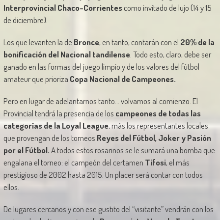
Interprovincial Chaco-Corrientes
como invitado de lujo (14 y 15
de diciembre).
Los que levanten la de
Bronce
, en tanto, contarán con el
20% de la
bonificación del Nacional tandilense
. Todo esto, claro, debe ser
ganado en las formas del juego limpio y de los valores del fútbol
amateur que prioriza
Copa Nacional de Campeones.
Pero en lugar de adelantarnos tanto… volvamos al comienzo. El
Provincial tendrá la presencia de los
campeones de todas las
categorías de la Loyal League
, más los representantes locales
que provengan de los torneos
Reyes del Fútbol, Joker y Pasión
por el Fútbol.
A todos estos rosarinos se le sumará una bomba que
engalana el torneo: el campeón del certamen
Tifosi
, el más
prestigioso de 2002 hasta 2015. Un placer será contar con todos
ellos.
De lugares cercanos y con ese gustito del “visitante” vendrán con los