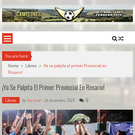
Skip
to
content
Copa Nacional de Campeones
El torneo semestral que reúne a los mejores equipos de fútbol sintético del país.
You are here
Home
>
Libres
>
¡Ya se palpita el primer Provincial en
Rosario!
¡Ya Se Palpita El Primer Provincial En Rosario!
Libres
0
by
Nacional
-
24 diciembre, 2025