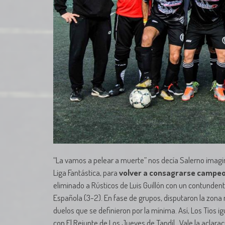
“La vamos a pelear a muerte” nos decía Salerno imagin
Liga Fantástica, para
volver a consagrarse campeo
eliminado a Rústicos de Luis Guillón con un contundent
Española (3-2). En fase de grupos, disputaron la zona
duelos que se definieron por la mínima. Así, Los Tíos i
con El Rejunte de Los Jueves de Tandil. Vale la aclarac