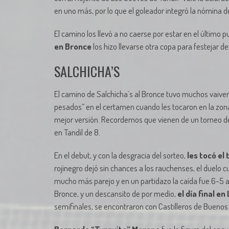
en uno más, por lo que el goleador integró la nómina d
El camino los llevó a no caerse por estar en el último p
en Bronce
los hizo llevarse otra copa para festejar 
SALCHICHA’S
El camino de Salchicha`s al Bronce tuvo muchos vaiven
pesados” en el certamen cuando les tocaron en la zona
mejor versión. Recordemos que vienen de un torneo de f
en Tandil de 8.
En el debut, y con la desgracia del sorteo,
les tocó el
rojinegro dejó sin chances a los rauchenses, el duelo cu
mucho más parejo y en un partidazo la caída fue 6-5 a
Bronce, y un descansito de por medio,
el día final e
semifinales, se encontraron con Castilleros de Buenos 