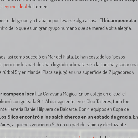
el
equipo ideal
del torneo.
uesto del grupo y a trabajar por llevarse algo a casa. El
bicampeonato
dentro de lo que es un gran grupo humano que se merecía otra alegría.
es, así como sucedió en Mar del Plata. Le han costado los “pesos
, pero con los partidos han logrado aclimatarse a la cancha y sacar una
útbol 5 y en Mar del Plata se jugó en una superficie de 7 jugadores y
 tricampeón local
, La Caravana Mágica. En un cotejo en el cual el
lminó con goleada 9-1. Al día siguiente, en el Club Talleres, todo fue
nte Herrería Daniel Hilguera de Balcarce. Con 4 equipos en Copa de
n Los Silos encontró a los salchicheros en un estado de gracia
. En
Aires, a quienes vencieron 5-4 en un partido rápido y electrizante.