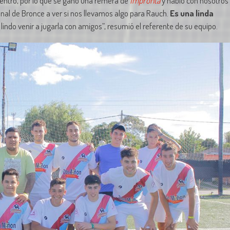
uentro, por lo que se ganó una remera de
Impronta
y habló con nosotros
inal de Bronce a ver si nos llevamos algo para Rauch.
Es una linda
lindo venir a jugarla con amigos”, resumió el referente de su equipo.