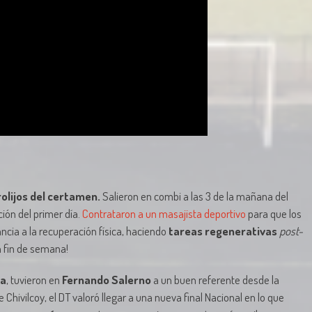
olijos del certamen.
Salieron en combi a las 3 de la mañana del
ción del primer día.
Contrataron a un masajista deportivo
para que los
cia a la recuperación física, haciendo
tareas regenerativas
post-
n fin de semana!
ia
, tuvieron en
Fernando Salerno
a un buen referente desde la
de Chivilcoy, el DT valoró llegar a una nueva final Nacional en lo que