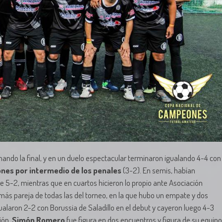
ando la final, y en un duelo espectacular terminaron igualando 4-4 con
nes por intermedio de los penales
(3-2). En semis, habían
e 5-2, mientras que en cuartos hicieron lo propio ante Asociación
 más pareja de todas las del torneo, en la que hubo un empate y dos
gualaron 2-2 con Borussia de Saladillo en el debut y cayeron luego 4-3
ión,
Simón Romero
fue figura en dos encuentros y figura de su equipo