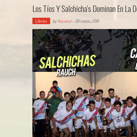
Los Tíos Y Salchicha’s Dominan En La 
Libres
by
Nacional
-
28 marzo, 2019