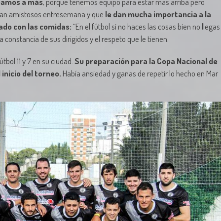
bamos a más
, porque tenemos equipo para estar más arriba pero
gan amistosos entresemana y que
le dan mucha importancia a la
dado con las comidas:
“En el fútbol si no haces las cosas bien no llegas
la constancia de sus dirigidos y el respeto que le tienen.
tbol 11 y 7 en su ciudad.
Su preparación para la Copa Nacional de
nicio del torneo.
Había ansiedad y ganas de repetir lo hecho en Mar