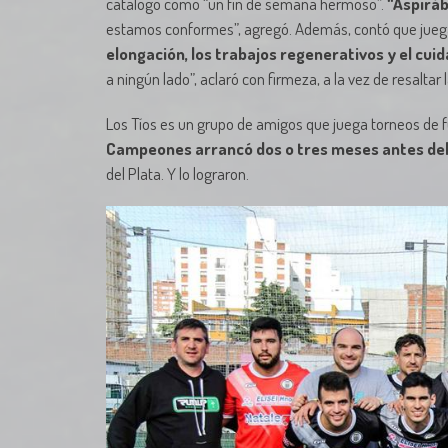
catalogó como “un fin de semana hermoso”.
“Aspirá
estamos conformes”, agregó. Además, contó que jue
elongación, los trabajos regenerativos y el cui
a ningún lado”, aclaró con firmeza, a la vez de resaltar 
Los Tíos es un grupo de amigos que juega torneos de fú
Campeones arrancó dos o tres meses antes del i
del Plata. Y lo lograron.