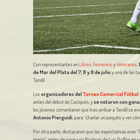
Con representantes en
Libres
,
Femenino
y
Veteranos
,
de Mar del Plata del 7, 8 y 9 de julio
y una de las t
Tandil.
Los
organizadores del
Torneo Comercial Fútbol 
antes del debut de Cacíques, y
se notaron con ganas
los jóvenes comentaron que tras arribar a Tandil se en
Antonio Pierguidi
, para “charlar un poquito y ver c
Por otra parte, destacaron que las expectativas eran “l
mejor”, antes de jugar con Rústicos de Luis Guillón en 