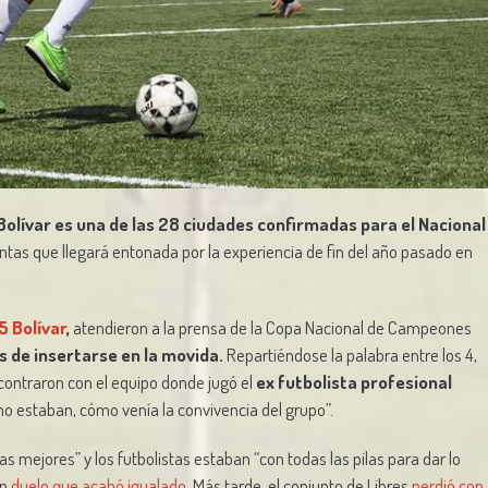
Bolívar es una de las 28 ciudades confirmadas para el Nacional
antas que llegará entonada por la experiencia de fin del año pasado en
5 Bolívar
,
atendieron a la prensa de la Copa Nacional de Campeones
 de insertarse en la movida.
Repartiéndose la palabra entre los 4,
contraron con el equipo donde jugó el
ex futbolista profesional
ómo estaban, cómo venía la convivencia del grupo”.
as mejores” y los futbolistas estaban “con todas las pilas para dar lo
un
duelo que acabó igualado
. Más tarde, el conjunto de Libres
perdió con