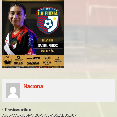
Nacional
Post
Previous article
76D57776-9B81-4AB0-9458-A65E5DD5E187