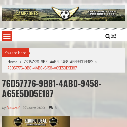
Skip
to
content
Copa Nacional de Campeones
El torneo semestral que reúne a los mejores equipos de fútbol sintético del país.
You are here
Home
>
76D57776-9B81-4AB0-9458-A65E5DD5E187
>
76D57776-9B81-4AB0-9458-A65E5DD5E187
76D57776-9B81-4AB0-9458-
A65E5DD5E187
0
by
Nacional
-
27 enero, 2023