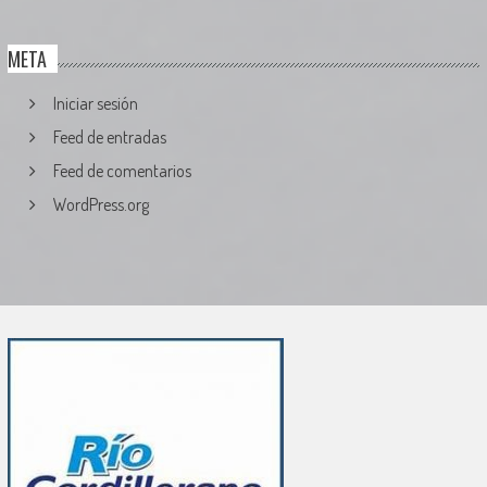
META
Iniciar sesión
Feed de entradas
Feed de comentarios
WordPress.org