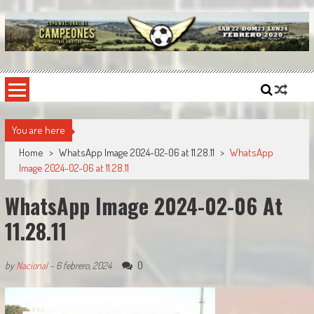
Skip
to
content
Copa Nacional de Campeones
El torneo semestral que reúne a los mejores equipos de fútbol sintético del país.
You are here
Home
>
WhatsApp Image 2024-02-06 at 11.28.11
>
WhatsApp
Image 2024-02-06 at 11.28.11
WhatsApp Image 2024-02-06 At
11.28.11
0
by
Nacional
-
6 febrero, 2024