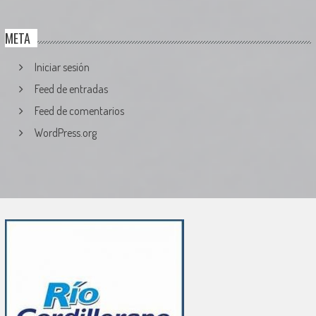
META
Iniciar sesión
Feed de entradas
Feed de comentarios
WordPress.org