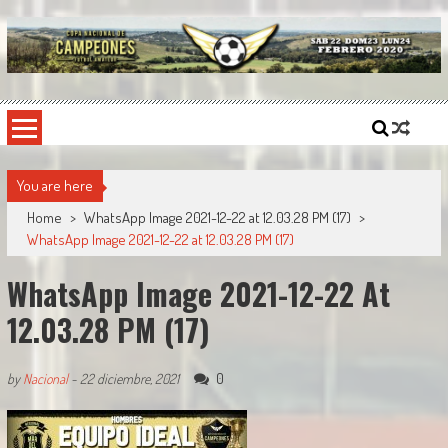
Skip
to
content
Copa Nacional de Campeones
El torneo semestral que reúne a los mejores equipos de fútbol sintético del país.
You are here
Home
>
WhatsApp Image 2021-12-22 at 12.03.28 PM (17)
>
WhatsApp Image 2021-12-22 at 12.03.28 PM (17)
WhatsApp Image 2021-12-22 At
12.03.28 PM (17)
0
by
Nacional
-
22 diciembre, 2021