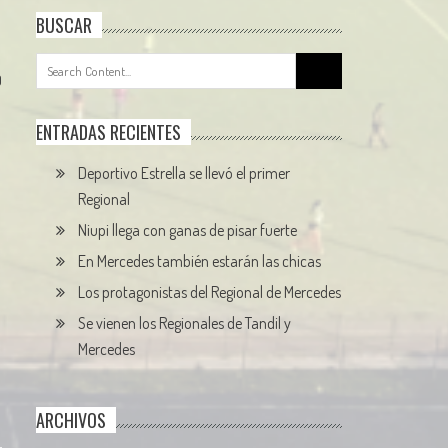
BUSCAR
Search
0
for:
ENTRADAS RECIENTES
Deportivo Estrella se llevó el primer
Regional
Niupi llega con ganas de pisar fuerte
En Mercedes también estarán las chicas
Los protagonistas del Regional de Mercedes
Se vienen los Regionales de Tandil y
Mercedes
ARCHIVOS