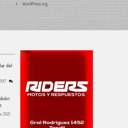
WordPress.org
ar del
2017
mbién
s
e, 2025