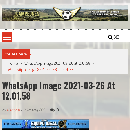
Skip
to
content
Copa Nacional de Campeones
El torneo semestral que reúne a los mejores equipos de fútbol sintético del país.
You are here
Home
>
WhatsApp Image 2021-03-26 at 12.01.58
>
WhatsApp Image 2021-03-26 at 12.01.58
WhatsApp Image 2021-03-26 At
12.01.58
0
by
Nacional
-
26 marzo, 2021