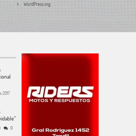
WordPress.org
n
ional
, 2017
a
vidable”
9
0