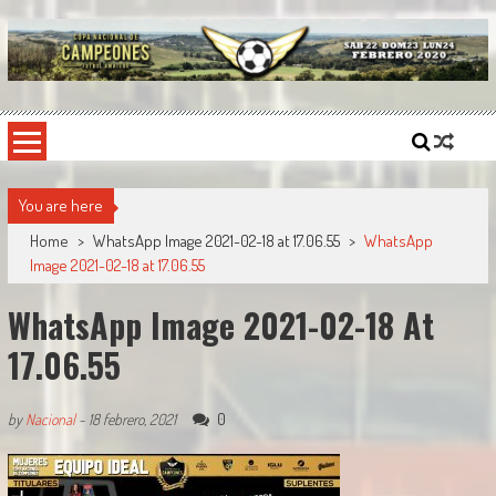
Skip
to
content
Copa Nacional de Campeones
El torneo semestral que reúne a los mejores equipos de fútbol sintético del país.
You are here
Home
>
WhatsApp Image 2021-02-18 at 17.06.55
>
WhatsApp
Image 2021-02-18 at 17.06.55
WhatsApp Image 2021-02-18 At
17.06.55
0
by
Nacional
-
18 febrero, 2021