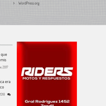
WordPress.org
 que
emis
e, 2017
ca era
ico
2018