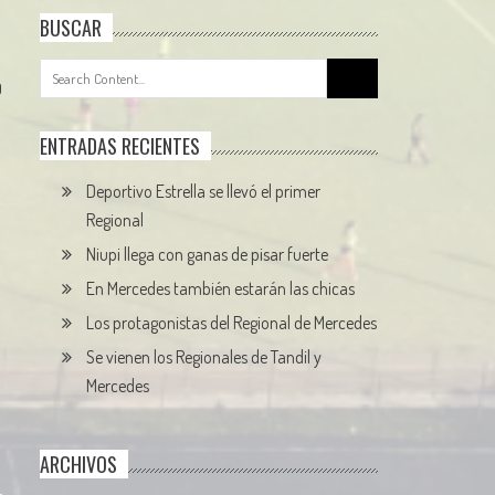
BUSCAR
Search
0
for:
ENTRADAS RECIENTES
Deportivo Estrella se llevó el primer
Regional
Niupi llega con ganas de pisar fuerte
En Mercedes también estarán las chicas
Los protagonistas del Regional de Mercedes
Se vienen los Regionales de Tandil y
Mercedes
ARCHIVOS