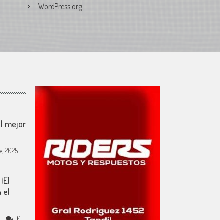
WordPress.org
l mejor
e, 2025
 ¡El
 el
8
0