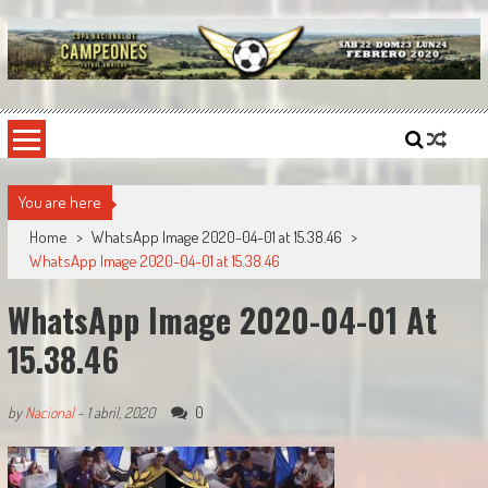
Skip
to
content
Copa Nacional de Campeones
El torneo semestral que reúne a los mejores equipos de fútbol sintético del país.
You are here
Home
>
WhatsApp Image 2020-04-01 at 15.38.46
>
WhatsApp Image 2020-04-01 at 15.38.46
WhatsApp Image 2020-04-01 At
15.38.46
0
by
Nacional
-
1 abril, 2020