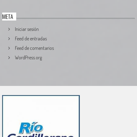
META
Iniciar sesión
Feed de entradas
Feed de comentarios
WordPress.org