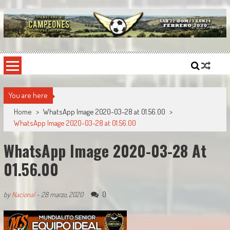
Skip
to
content
Copa Nacional de Campeones
El torneo semestral que reúne a los mejores equipos de fútbol sintético del país.
You are here
Home
>
WhatsApp Image 2020-03-28 at 01.56.00
>
WhatsApp Image 2020-03-28 at 01.56.00
WhatsApp Image 2020-03-28 At
01.56.00
0
by
Nacional
-
28 marzo, 2020