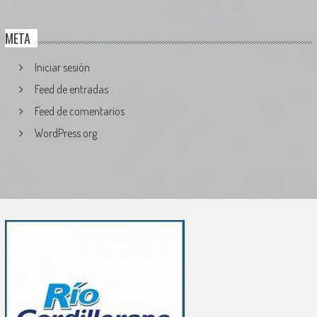
META
Iniciar sesión
Feed de entradas
Feed de comentarios
WordPress.org