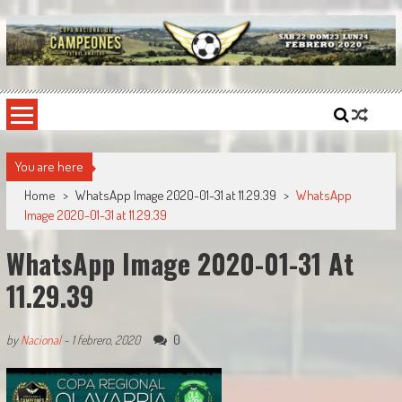
Skip
to
content
Copa Nacional de Campeones
El torneo semestral que reúne a los mejores equipos de fútbol sintético del país.
You are here
Home
>
WhatsApp Image 2020-01-31 at 11.29.39
>
WhatsApp
Image 2020-01-31 at 11.29.39
WhatsApp Image 2020-01-31 At
11.29.39
0
by
Nacional
-
1 febrero, 2020