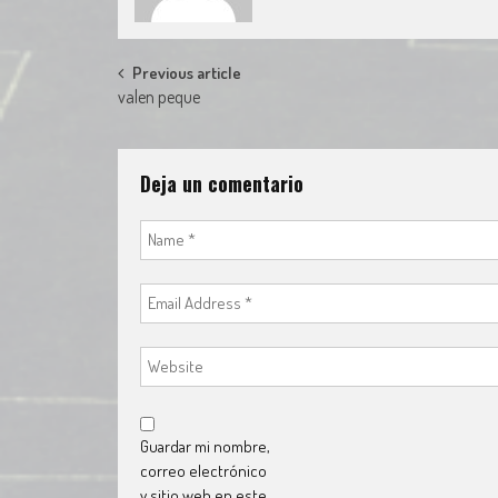
Post
Previous article
valen peque
navigation
Deja un comentario
Guardar mi nombre,
correo electrónico
y sitio web en este