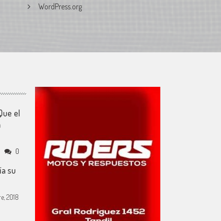
WordPress.org
Que el
a
0
a su
re, 2018