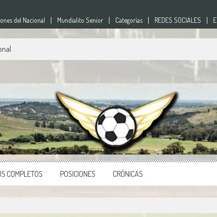
nes del Nacional
Mundialito Senior
Categorías
REDES SOCIALES
E
onal
nes
o del país.
OS COMPLETOS
POSICIONES
CRÓNICAS
e