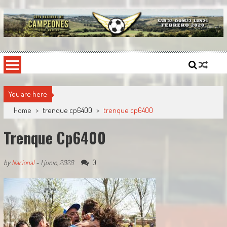
Skip
to
content
Copa Nacional de Campeones
El torneo semestral que reúne a los mejores equipos de fútbol sintético del país.
You are here
Home
>
trenque cp6400
>
trenque cp6400
Trenque Cp6400
0
by
Nacional
-
1 junio, 2020