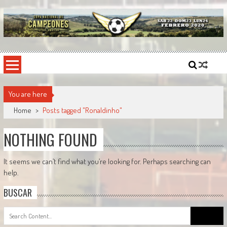
Skip
to
content
Copa Nacional de Campeones
El torneo semestral que reúne a los mejores equipos de fútbol sintético del país.
You are here
Home
>
Posts tagged "Ronaldinho"
NOTHING FOUND
It seems we can’t find what you’re looking for. Perhaps searching can
help.
BUSCAR
Search
for: