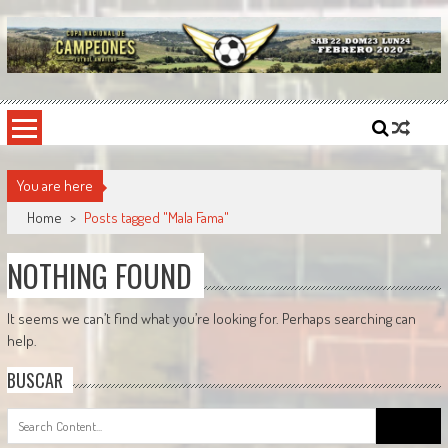
Skip
to
content
Copa Nacional de Campeones
El torneo semestral que reúne a los mejores equipos de fútbol sintético del país.
You are here
Home
>
Posts tagged "Mala Fama"
NOTHING FOUND
It seems we can’t find what you’re looking for. Perhaps searching can
help.
BUSCAR
Search
for: