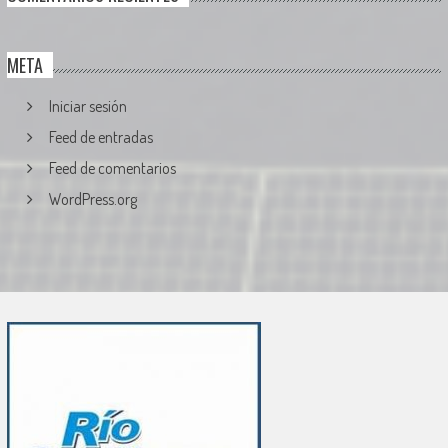
META
Iniciar sesión
Feed de entradas
Feed de comentarios
WordPress.org