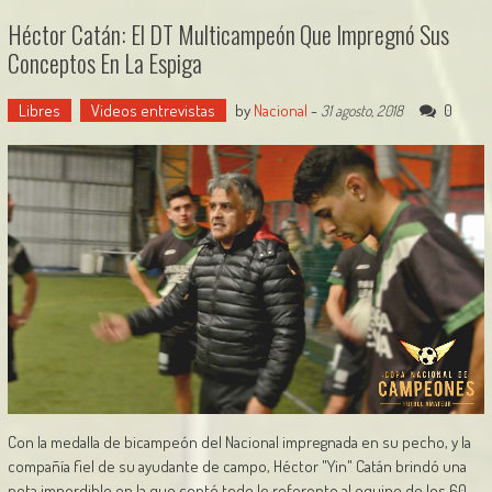
Héctor Catán: El DT Multicampeón Que Impregnó Sus
Conceptos En La Espiga
Libres
Videos entrevistas
by
Nacional
-
0
31 agosto, 2018
Con la medalla de bicampeón del Nacional impregnada en su pecho, y la
compañía fiel de su ayudante de campo, Héctor "Yin" Catán brindó una
nota imperdible en la que contó todo lo referente al equipo de los 60