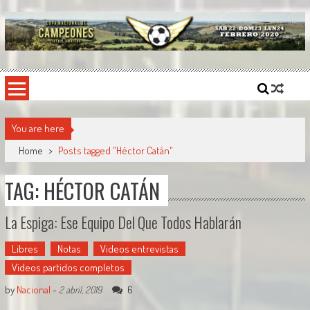
Skip
to
content
Copa Nacional de Campeones
El torneo semestral que reúne a los mejores equipos de fútbol sintético del país.
You are here
Home
>
Posts tagged "Héctor Catán"
TAG: HÉCTOR CATÁN
La Espiga: Ese Equipo Del Que Todos Hablarán
Libres
Notas
Videos entrevistas
Videos partidos completos
by
Nacional
-
6
2 abril, 2019