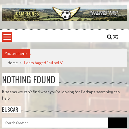
Skip
to
content
Copa Nacional de Campeones
El torneo semestral que reúne a los mejores equipos de fútbol sintético del país.
You are here
Home
>
Posts tagged "Fútbol 5"
NOTHING FOUND
It seems we can’t find what you’re looking for. Perhaps searching can
help.
BUSCAR
Search
for: