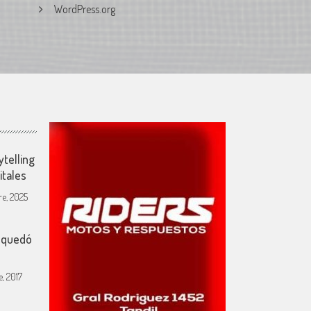
WordPress.org
ytelling
itales
e, 2025
y quedó
, 2017