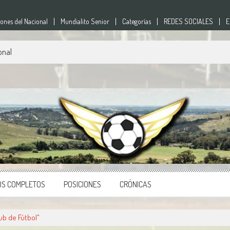
nes del Nacional
Mundialito Senior
Categorías
REDES SOCIALES
E
onal
nes
o del país.
OS COMPLETOS
POSICIONES
CRÓNICAS
ub de Fútbol"