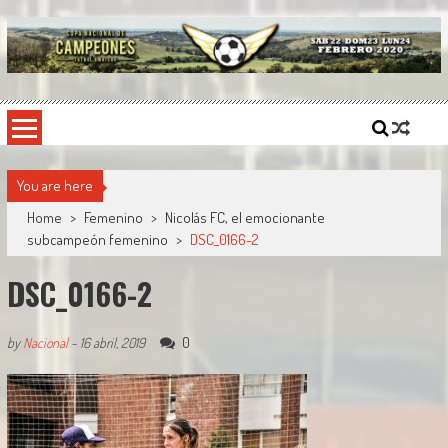
Skip
to
content
Copa Nacional de Campeones
El torneo semestral que reúne a los mejores equipos de fútbol sintético del país.
You are here
Home
>
Femenino
>
Nicolás FC, el emocionante
subcampeón femenino
>
DSC_0166-2
DSC_0166-2
0
by
Nacional
-
16 abril, 2019