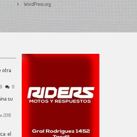
WordPress.org
e otra
19
0
ina su
e, 2018
ca: el