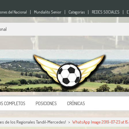
nes del Nacional
Mundialito Senior
Categorías
REDES SOCIALES
E
onal
nes
o del país.
OS COMPLETOS
POSICIONES
CRÓNICAS
les de los Regionales Tandil-Mercedes!
>
WhatsApp Image 2019-07-23 at 15.4