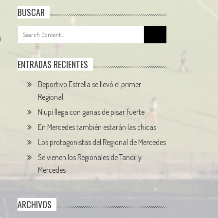
BUSCAR
Search
0
for:
ENTRADAS RECIENTES
Deportivo Estrella se llevó el primer
Regional
Niupi llega con ganas de pisar fuerte
En Mercedes también estarán las chicas
Los protagonistas del Regional de Mercedes
Se vienen los Regionales de Tandil y
Mercedes
ARCHIVOS