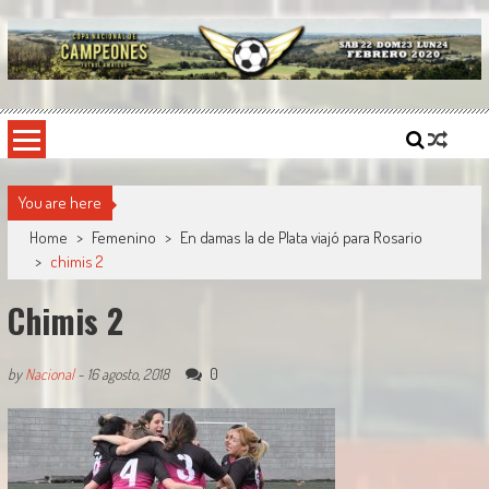
Skip
to
content
Copa Nacional de Campeones
El torneo semestral que reúne a los mejores equipos de fútbol sintético del país.
You are here
Home
>
Femenino
>
En damas la de Plata viajó para Rosario
>
chimis 2
Chimis 2
0
by
Nacional
-
16 agosto, 2018