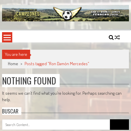
Skip
to
content
Copa Nacional de Campeones
El torneo semestral que reúne a los mejores equipos de fútbol sintético del país.
You are here
Home
>
Posts tagged "Ron Damón Mercedes"
NOTHING FOUND
It seems we can’t find what you’re looking for. Perhaps searching can
help.
BUSCAR
Search
for: