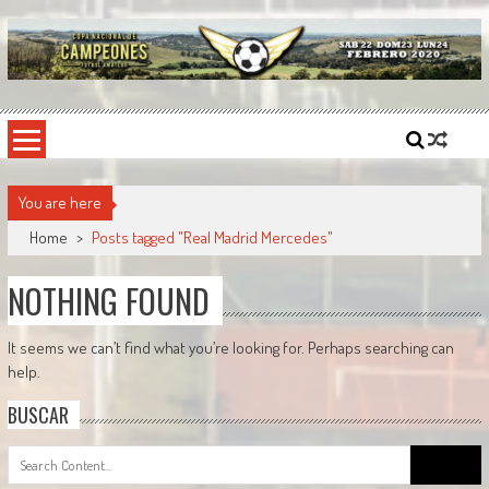
Skip
to
content
Copa Nacional de Campeones
El torneo semestral que reúne a los mejores equipos de fútbol sintético del país.
You are here
Home
>
Posts tagged "Real Madrid Mercedes"
NOTHING FOUND
It seems we can’t find what you’re looking for. Perhaps searching can
help.
BUSCAR
Search
for: