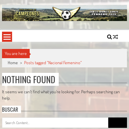
Skip
to
content
Copa Nacional de Campeones
El torneo semestral que reúne a los mejores equipos de fútbol sintético del país.
You are here
Home
>
Posts tagged "Nacional Femenino"
NOTHING FOUND
It seems we can’t find what you’re looking for. Perhaps searching can
help.
BUSCAR
Search
for: