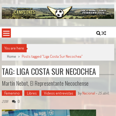
Skip
to
content
Copa Nacional de Campeones
El torneo semestral que reúne a los mejores equipos de fútbol sintético del país.
You are here
Home
>
Posts tagged "Liga Costa Sur Necochea"
TAG: LIGA COSTA SUR NECOCHEA
Martín Nebot, El Representante Necochense
Femenino
Libres
Videos entrevistas
by
Nacional
-
25 abril,
0
2018