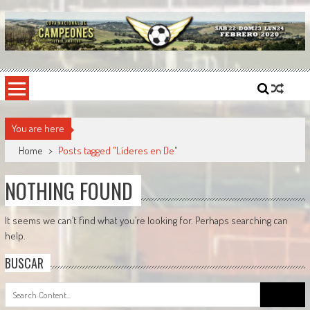
Skip
to
content
Copa Nacional de Campeones
El torneo semestral que reúne a los mejores equipos de fútbol sintético del país.
You are here
Home
>
Posts tagged "Líderes en De"
NOTHING FOUND
It seems we can’t find what you’re looking for. Perhaps searching can
help.
BUSCAR
Search
for: