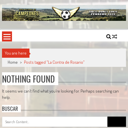
Skip
to
content
Copa Nacional de Campeones
El torneo semestral que reúne a los mejores equipos de fútbol sintético del país.
You are here
Home
>
Posts tagged "La Contra de Rosario"
NOTHING FOUND
It seems we can’t find what you’re looking for. Perhaps searching can
help.
BUSCAR
Search
for: