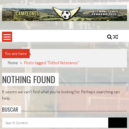
Skip
to
content
Copa Nacional de Campeones
El torneo semestral que reúne a los mejores equipos de fútbol sintético del país.
You are here
Home
>
Posts tagged "Fútbol Veteranos"
NOTHING FOUND
It seems we can’t find what you’re looking for. Perhaps searching can
help.
BUSCAR
Search
for: