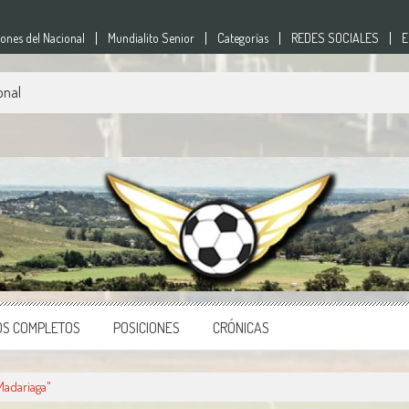
nes del Nacional
Mundialito Senior
Categorías
REDES SOCIALES
E
onal
nes
o del país.
OS COMPLETOS
POSICIONES
CRÓNICAS
Madariaga"