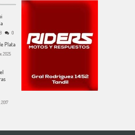
i
ía
18
0
de Plata
e, 2025
el
ras
 2017