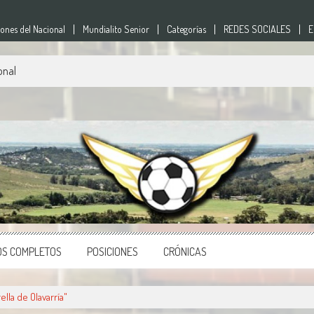
nes del Nacional
Mundialito Senior
Categorías
REDES SOCIALES
E
onal
nes
o del país.
OS COMPLETOS
POSICIONES
CRÓNICAS
lla de Olavarría"