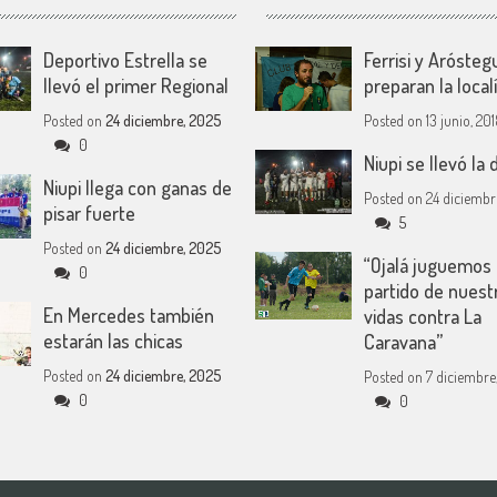
Deportivo Estrella se
Ferrisi y Aróstegu
llevó el primer Regional
preparan la local
Posted on
24 diciembre, 2025
Posted on
13 junio, 20
0
Niupi se llevó la 
Niupi llega con ganas de
Posted on
24 diciembr
pisar fuerte
5
Posted on
24 diciembre, 2025
“Ojalá juguemos 
0
partido de nuest
En Mercedes también
vidas contra La
estarán las chicas
Caravana”
Posted on
24 diciembre, 2025
Posted on
7 diciembre,
0
0