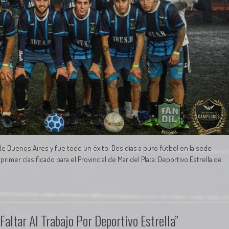
de Buenos Aires y fue todo un éxito. Dos días a puro fútbol en la sede
primer clasificado para el Provincial de Mar del Plata: Deportivo Estrella de
Faltar Al Trabajo Por Deportivo Estrella”