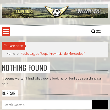
Skip
to
content
Copa Nacional de Campeones
El torneo semestral que reúne a los mejores equipos de fútbol sintético del país.
You are here
Home
>
Posts tagged "Copa Provincial de Mercedes"
NOTHING FOUND
It seems we can’t find what you’re looking for. Perhaps searching can
help.
BUSCAR
Search
for: