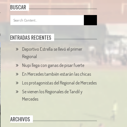
BUSCAR
Search
for:
0
ENTRADAS RECIENTES
Deportivo Estrella se llevó el primer
Regional
Niupi llega con ganas de pisar fuerte
En Mercedes también estarán las chicas
Los protagonistas del Regional de Mercedes
Se vienen los Regionales de Tandil y
Mercedes
ARCHIVOS