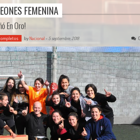
PEONES FEMENINA
ñó En Oro!
 completos
by
Nacional
-
5 septiembre, 2018