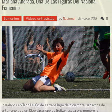
Mariana Andrada, Una De Las Figuras Del Nacional
Femenino
Femenino
Videos entrevistas
by
Nacional
-
0
21 marzo, 2018
Instalados en Tandil el fin de semana largo de diciembre, sabíamos de
antemano que en Club Casariego de Bolívar jugaba una número 10