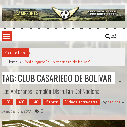
Skip
to
content
Copa Nacional de Campeones
El torneo semestral que reúne a los mejores equipos de fútbol sintético del país.
You are here
Home
>
Posts tagged "club casariego de bolivar"
TAG: CLUB CASARIEGO DE BOLIVAR
Los Veteranos También Disfrutan Del Nacional
+35
+40
+46
Senior
Videos entrevistas
by
Nacional
-
0
14 septiembre, 2018