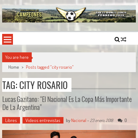
Skip
to
content
Copa Nacional de Campeones
El torneo semestral que reúne a los mejores equipos de fútbol sintético del país.
You are here
Home
>
Posts tagged "city rosario"
TAG: CITY ROSARIO
Lucas Gazitano: “El Nacional Es La Copa Más Importante
De La Argentina”
Libres
Videos entrevistas
by
Nacional
-
0
23 enero, 2018