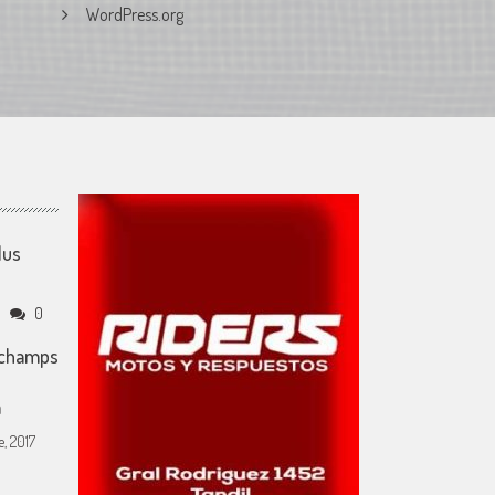
WordPress.org
lus
0
gchamps
a
, 2017