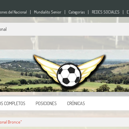
nes del Nacional
Mundialito Senior
Categorías
REDES SOCIALES
E
onal
nes
o del país.
OS COMPLETOS
POSICIONES
CRÓNICAS
onal Bronce"