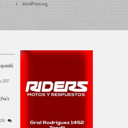
WordPress.org
y quedó
, 2017
cha’s
e
019