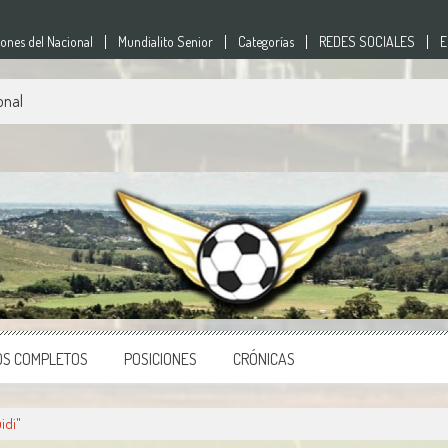
nes del Nacional
Mundialito Senior
Categorías
REDES SOCIALES
E
onal
nes
o del país.
OS COMPLETOS
POSICIONES
CRÓNICAS
idi"