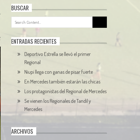
BUSCAR
Search
for:
2
ENTRADAS RECIENTES
Deportivo Estrella se llevó el primer
Regional
Niupi llega con ganas de pisar fuerte
En Mercedes también estarán las chicas
Los protagonistas del Regional de Mercedes
Se vienen los Regionales de Tandil y
Mercedes
ARCHIVOS